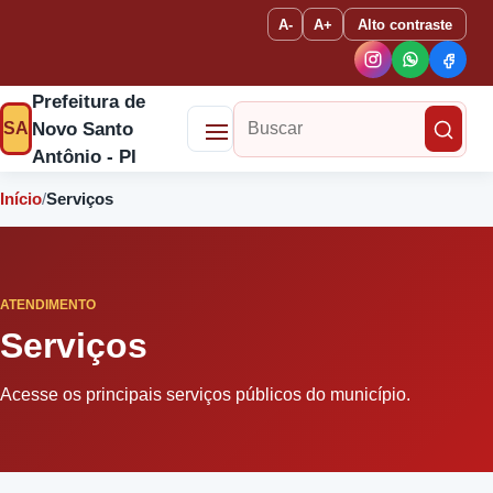
A-
A+
Alto contraste
Prefeitura de
Novo Santo
SA
Buscar no site
Antônio - PI
Início
/
Serviços
ATENDIMENTO
Serviços
Acesse os principais serviços públicos do município.