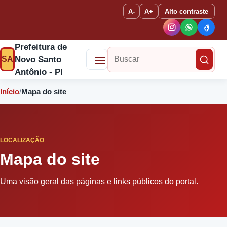
A-
A+
Alto contraste
Prefeitura de
Novo Santo
SA
Buscar no site
Antônio - PI
Início
/
Mapa do site
LOCALIZAÇÃO
Mapa do site
Uma visão geral das páginas e links públicos do portal.